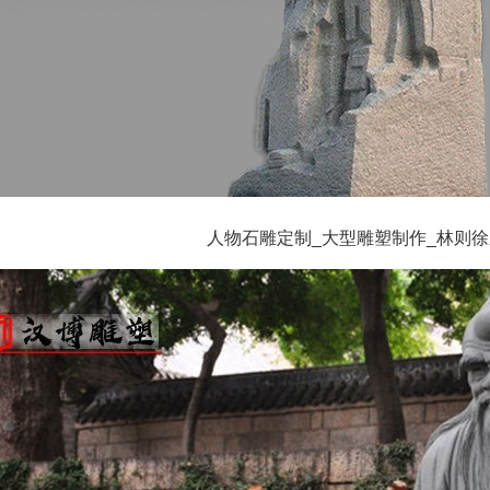
人物石雕定制_大型雕塑制作_林则