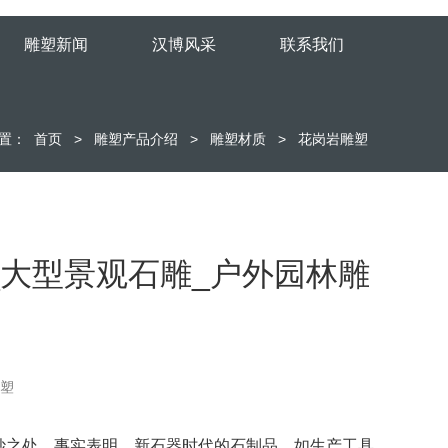
雕塑新闻
汉博风采
联系我们
置：
首页
>
雕塑产品介绍
>
雕塑材质
>
花岗岩雕塑
_大型景观石雕_户外园林雕
雕塑
妙之处。事实表明，新石器时代的石制品，如生产工具