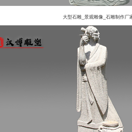
大型石雕_景观雕像_石雕制作厂