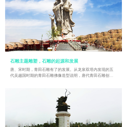
这两篇赋。这个时期，作者的思想是矛盾的：一方面，他对
受到残酷打击感到愤懑、痛苦；另一方面，时时想从老庄佛
学求得解脱。同时，在躬耕农事与田父野老的交往中，感到
了温暖，增强了信心，也使他的思想更接近现实。他的前后
赤壁赋正反映了这时的思想情感
石雕主题雕塑，石雕的起源和发展
唐、宋时期，青田石雕有了的发展。从龙泉双塔内发现的五
代吴越国时期的青田石雕佛像造型说明，唐代青田石雕创作
题材和技艺有突破性的进展。至宋代，青田石雕吸收了"巧玉
石"制作工艺，运用“因势造型”、“依色取巧”的技巧，并发挥青
田石自身石色、石质、可雕性的优势，开创了“多层次镂雕”技
艺的先河。多层次镂雕是青田石雕一大特色。精致入微的刻
划和复杂层次的处理是任何玉石雕刻都难以做到的。清代和
民国初，青田石雕作为江南名产屡被选作贡品。乾隆八旬万
寿节，大臣们用青田石雕制作一套（60枚）“宝典福书"印章作
寿礼（现存北京故宫博物院）。随着远洋商贸开通，青田石