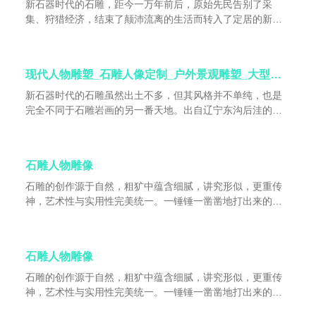
新石器时代的石雕，距今一万年前后，原始先民告别了采
集、狩猎经济，结束了颠沛流离的生活而转入了定居的新石
器时代，人们开始从事以农耕和畜牧为主的聚落生活。当原
始人告别山林的采集、狩猎环境，移居平野河岸和丘岗，过
去那些栩栩如生的狩猎艺术也不复重现。人们发现，新石器
现代人物雕塑_石雕人像定制_户外景观雕塑_大型石雕像_人物石雕定制
时代的彩陶图案，往往都是简练、概括抽象变形乃至几何形
式化了的动物纹饰，因而在新石器革命蓬勃发展的地区，石
新石器时代的石雕虽然出土不多，但其风格并不单纯，也是
刻岩画已退居次要乃至绝迹。
完全不同于石雕岩画的另一番天地。出自辽宁东沟后洼的几
件滑石雕刻，皆为圆雕小人头像，刀法显得粗犷奇拙，形象
古朴、生动，表明它们是象征性的作品。人首石雕尽管表现
手法稚缺陷抽象，但并不意味着当时雕刻技法低下。如大溪
石雕人物雕像
文化的浮雕人面就采用了刻磨的技艺，而且其形象还具有一
种无形的宗教力量。显然，当时的雕刻家是把他们主要的精
石雕的创作源于自然，粗犷中蕴含细腻，讲究形似，更重传
力放在创作玉石雕刻品这上了。因为我们在红山文化和良渚
神，艺术性与实用性完美统一。一锤锤一凿凿地打出来的石
文化中，已看到了许多精湛绝伦的玉雕作品以及小石雕工艺
雕作品，看起来很简单，其实是一门粗中有细的硬功夫。粗
品。
就是要花大力气，细就是要认真测量，仔细观察石头纹路，
当粗则粗，当细则细。石匠们按照石雕工艺的特点和人们审
石雕人物雕像
美趣味的需求，把千姿百态的自然物像经过取舍、锤炼，在
追求形似和神似的艺术境界上几乎达到了出神入化的地步。
石雕的创作源于自然，粗犷中蕴含细腻，讲究形似，更重传
神，艺术性与实用性完美统一。一锤锤一凿凿地打出来的石
雕作品，看起来很简单，其实是一门粗中有细的硬功夫。粗