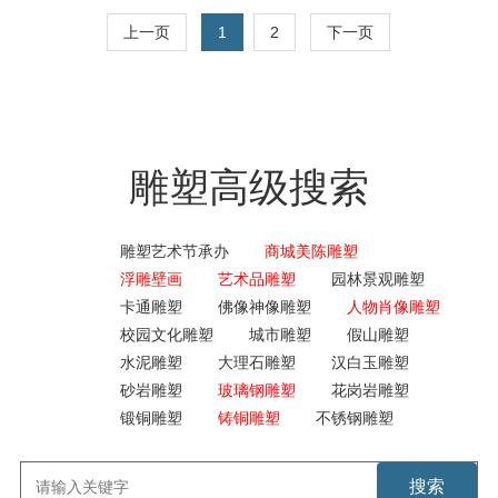
就是要花大力气，细就是要认真测量，仔细观察石头纹路，
当粗则粗，当细则细。石匠们按照石雕工艺的特点和人们审
上一页
1
2
下一页
美趣味的需求，把千姿百态的自然物像经过取舍、锤炼，在
追求形似和神似的艺术境界上几乎达到了出神入化的地步。
雕塑高级搜索
雕塑艺术节承办
商城美陈雕塑
浮雕壁画
艺术品雕塑
园林景观雕塑
卡通雕塑
佛像神像雕塑
人物肖像雕塑
校园文化雕塑
城市雕塑
假山雕塑
水泥雕塑
大理石雕塑
汉白玉雕塑
砂岩雕塑
玻璃钢雕塑
花岗岩雕塑
锻铜雕塑
铸铜雕塑
不锈钢雕塑