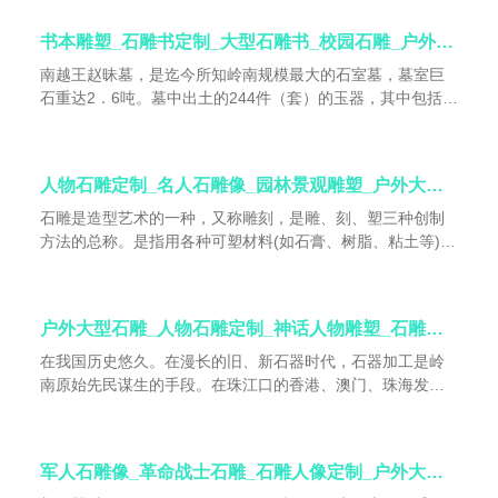
为你来到曲阳之后所看到的石雕厂和石雕经销个体户有很多
厂长或老板都是羊平镇的人，你在曲阳县城只是看到了一小
书本雕塑_石雕书定制_大型石雕书_校园石雕_户外石雕
部分做石雕的，你沿着羊曲路向南行驶，一路上20公里的路
程，全部都是做石雕的，知名企业，信誉厂家比如世鸿雕塑
南越王赵昧墓，是迄今所知岭南规模最大的石室墓，墓室巨
厂-诚信雕塑厂，大小个体户...
石重达2．6吨。墓中出土的244件（套）的玉器，其中包括
71件玉壁以及两件青玉圆雕舞女、l件浮雕卷云纹的青白玉雕
角杯，还有丝镂玉衣、龙虎并体玉带钩，龙凤纹重环玉佩、
兽首衔壁，均可谓精美绝伦的珍品。
人物石雕定制_名人石雕像_园林景观雕塑_户外大型石雕_石雕制作厂家
石雕是造型艺术的一种，又称雕刻，是雕、刻、塑三种创制
方法的总称。是指用各种可塑材料(如石膏、树脂、粘土等)或
可雕、可刻的硬质材料(如木材、石头、金属、玉块、玛瑙
等)，创造出具有一定空间的可视、可触的艺术形象，借以反
映社会生活、表达艺术家的审美感受、审美情感、审美理想
户外大型石雕_人物石雕定制_神话人物雕塑_石雕人物定制_广场景观雕塑
的艺术。常用的石材有花岗石、大理石、青石、砂石等。石
材质量坚硬耐风化，是大型纪念性雕塑的主要材料。雕刻它
在我国历史悠久。在漫长的旧、新石器时代，石器加工是岭
讲究造型逼真，手法圆润细腻，纹式流畅洒脱。它的传统技
南原始先民谋生的手段。在珠江口的香港、澳门、珠海发现
艺始于汉，成熟于魏晋，在唐朝流行开来。
多处岩刻，以复杂的抽象图案为主，采用凿刻的技法，尤以
珠海南水镇高栏岛岩刻为巨，最大的一幅高3米、长5米，明
文凿刻，线条清晰，从复杂的线条中还可辨认出人物和船
军人石雕像_革命战士石雕_石雕人像定制_户外大型石雕_广场景观雕塑
刻。