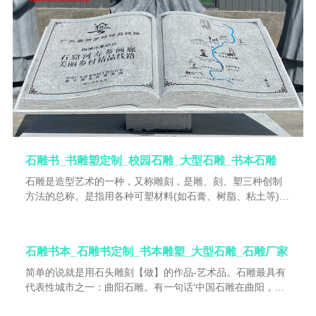
石雕书_书雕塑定制_校园石雕_大型石雕_书本石雕
石雕是造型艺术的一种，又称雕刻，是雕、刻、塑三种创制
方法的总称。是指用各种可塑材料(如石膏、树脂、粘土等)或
可雕、可刻的硬质材料(如木材、石头、金属、玉块、玛瑙
等)，创造出具有一定空间的可视、可触的艺术形象，借以反
映社会生活、表达艺术家的审美感受、审美情感、审美理想
石雕书本_石雕书定制_书本雕塑_大型石雕_石雕厂家
的艺术。
简单的说就是用石头雕刻【做】的作品-艺术品。石雕最具有
代表性城市之一：曲阳石雕。有一句话‘中国石雕在曲阳，曲
阳被誉名为‘雕刻之乡’，曲阳石雕看羊平。为什么这么说，因