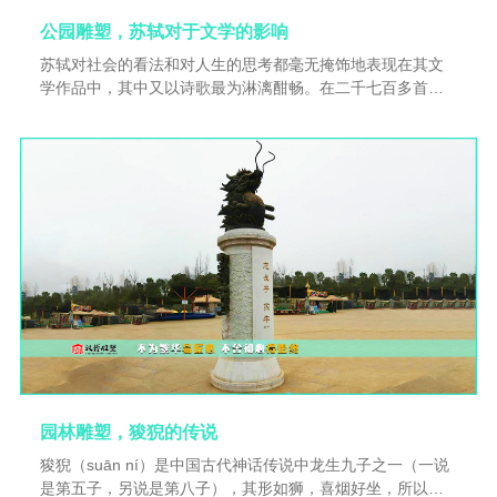
公园雕塑，苏轼对于文学的影响
苏轼对社会的看法和对人生的思考都毫无掩饰地表现在其文
学作品中，其中又以诗歌最为淋漓酣畅。在二千七百多首苏
诗中，干预社会现实和思考人生的题材十分突出。苏轼对社
会现实中种种不合理的现象抱着“一肚皮不入时宜”的态度，始
终把批判现实作为诗歌的重要主题。更可贵的是，苏轼对社
会的批判并未局限于新政，也未局限于眼前，他对封建社会
中由来已久的弊政、陋习进行抨击，体现出更深沉的批判意
识。
园林雕塑，狻猊的传说
狻猊（suān ní）是中国古代神话传说中龙生九子之一（一说
是第五子，另说是第八子），其形如狮，喜烟好坐，所以形