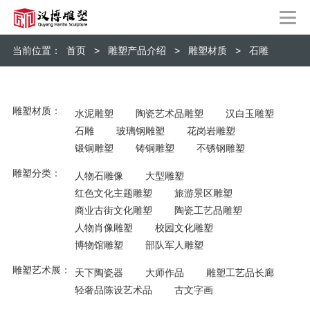
当前位置：
首页
>
雕塑产品介绍
>
雕塑材质
>
石雕
雕塑材质：
水泥雕塑
陶瓷艺术品雕塑
汉白玉雕塑
石雕
玻璃钢雕塑
花岗岩雕塑
锻铜雕塑
铸铜雕塑
不锈钢雕塑
雕塑分类：
人物石雕像
大型雕塑
红色文化主题雕塑
旅游景区雕塑
商业古街文化雕塑
陶瓷工艺品雕塑
人物肖像雕塑
校园文化雕塑
博物馆雕塑
部队军人雕塑
雕塑艺术展：
天下陶瓷器
大师作品
雕塑工艺品长廊
轻奢品陈设艺术品
古文字画