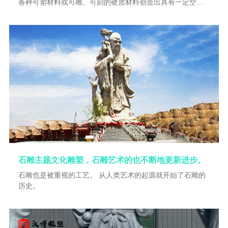
各种可塑材料或可雕、可刻的硬质材料创造出具有一定空间
的可视、可触的艺术人物形象。借以反映社会生活、表达艺
术家的审美感受、审美情感、审美。雕塑是一种相对永久性
的艺术，古代许多事物经过历史长河的冲刷已荡然无存，历
代的雕塑遗产在一定意义上成为人类形象的历史。传统的观
念认为雕塑是静态的、可视的、可触的三维物体，通过雕塑
诉诸视觉的空间形象来反映现实，因而被...
石雕主题文化雕塑，石雕艺术的也不断地更新进步。
石雕也是被重视的工艺。 从人类艺术的起源就开始了石雕的
历史。