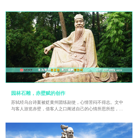
象一般出现在香炉上，随之吞烟吐雾。
园林石雕，赤壁赋的创作
苏轼经乌台诗案被贬黄州团练副使，心情苦闷不得志。文中
与客人游览赤壁，借客人之口阐述自己的心情所思所想，引
用曹操短歌行里的诗句抒发自己想要建功立业却不得志，有
感叹人生的短暂。“寄蜉蝣于天地，渺沧海之一粟。挟飞仙以
遨游，抱明月而长终。”自己又回答客人，表明自己豁达的态
度。1082年秋、冬，先后两次游览了黄州附近的赤壁，写下