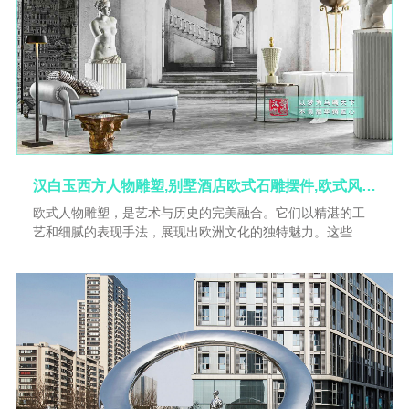
母玛利亚等宗教人物的塑造，表达了对宗教信仰的虔诚。到
了文艺复兴时期，西方人物雕塑再次焕发出新的活力。艺术
家们借鉴古希腊和罗马的艺术风格，强调人体的真实感和立
体感，同时也融入了人文主义的思想。西方人物雕塑不仅具
有艺术价值，还反映了西方历史和文化的发展变迁。
汉白玉西方人物雕塑,别墅酒店欧式石雕摆件,欧式风格雕塑制作厂家
欧式人物雕塑，是艺术与历史的完美融合。它们以精湛的工
艺和细腻的表现手法，展现出欧洲文化的独特魅力。这些雕
塑中的人物，或高贵优雅，或英勇无畏，每一个都仿佛在诉
说着一段古老的故事。他们的服饰华丽精美，姿态各异，有
的手持宝剑，有的翩翩起舞。雕塑的材质多为大理石或青
铜，质感十足。在公园、广场或博物馆中，欧式人物雕塑常
常成为人们瞩目的焦点。它们不仅是艺术品，更是历史的见
证者，让我们感受到欧洲文明的辉煌与灿烂。这些雕塑所传
达的情感和价值观，跨越时空，触动着人们的心灵。它们让
我们对人性、美和勇气有了更深刻的理解，也为我们的生活
增添了一份艺术的气息。