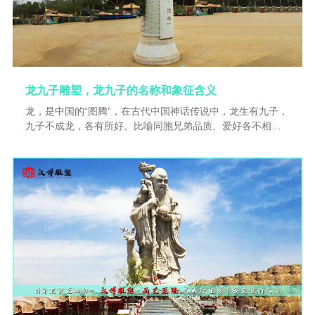
雕远销英、美、法，多次参加国际性赛会，并在1899年巴黎
赛会、1905年比利时赛会、1915年美国太平洋万国博览会上
展出获奖。宣统二年，青田石雕在南�
龙九子雕塑，龙九子的名称和象征含义
龙，是中国的“图腾”，在古代中国神话传说中，龙生有九子，
九子不成龙，各有所好。比喻同胞兄弟品质、爱好各不相
同，中国传统文化中，以九来表示极多，有至高无上地位，
九是个虚数，也是贵数，所以用来描述龙子。龙有九子这个
说法由来已久，但是究竟是哪九种动物一直没有说法，直到
明朝才出现了各种说法。