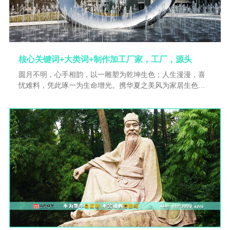
核心关键词+大类词+制作加工厂家，工厂，源头
圆月不明，心手相韵，以一雕塑为乾坤生色；人生漫漫，喜
忧难料，凭此琢一为生命增光。携华夏之美风为家居生色，
借四海之精髓为人生增光，琢一工艺是你可以依靠的选择。
欢迎咨询交流。品质成就梦想，工艺打造未来。用专业的
心，做专业的事。传承华夏传统文化之韵，雕塑缔造世界经
典之风。