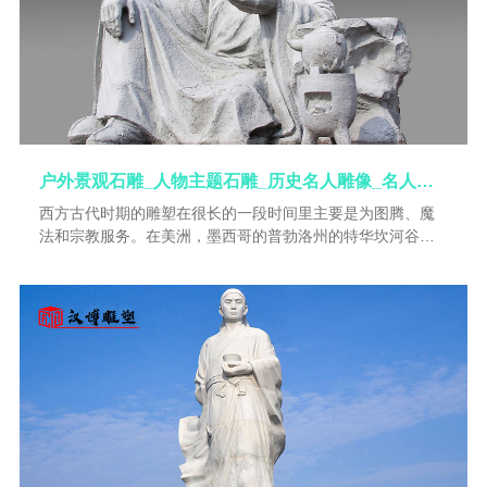
则通过堆增可塑物质性材料来达到艺术创造的目的。
户外景观石雕_人物主题石雕_历史名人雕像_名人主题雕塑_人物石雕定制
西方古代时期的雕塑在很长的一段时间里主要是为图腾、魔
法和宗教服务。在美洲，墨西哥的普勃洛州的特华坎河谷是
伟大的中美洲文化的诞生地，而后在墨西哥湾地区出现了当
时最先进的古典前期文化，即奥尔麦克文化。它被喻为墨西
哥文明的前身。公元前300年左右玛雅文化开始出现并发展，
它继承了中美洲文化传统，发展了大型雕塑，如神庙等。14
世纪上半叶，墨西哥土著阿兹台克人统治了墨西哥河谷，建
立了君主专制王国，形成了阿兹台克文化。16世纪时，西班
牙人征服了阿兹台克王朝，接着向南方掠夺并统治了印加文
化的发源地——秘鲁。