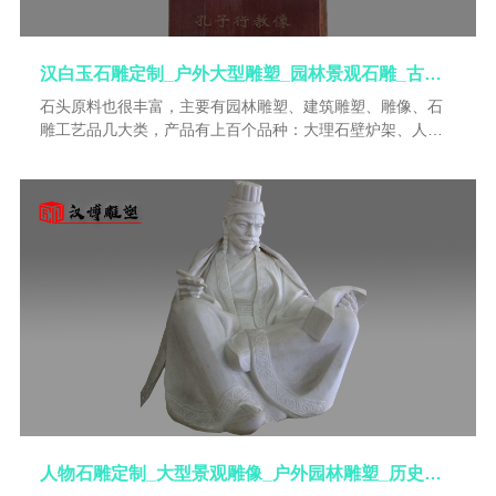
汉白玉石雕定制_户外大型雕塑_园林景观石雕_古人物雕像_石雕像加工
石头原料也很丰富，主要有园林雕塑、建筑雕塑、雕像、石
雕工艺品几大类，产品有上百个品种：大理石壁炉架、人物
雕塑、浮雕、抽象雕塑、喷泉、花盆、罗马柱、栏杆、凉
亭、胸像、门套、石凳、浴盆、动物雕刻、墓碑、仿古雕塑
等。石刻源远流长，它讲究造型逼真，手法圆润细腻，纹式
流畅洒脱。雕刻产品主要以人物、动物、壁炉、花盆、栏
板、喷泉、浮雕、龙亭龙柱、琼楼玉阁、飞禽走兽、各种精
品雕刻等等。既富古老艺术的魅力，又有典雅明快的现代艺
术风格，在海内外享有“巧夺天工”“石破天惊”之盛誉。雕刻是
集创意，设计，制作各种艺术品。
人物石雕定制_大型景观雕像_户外园林雕塑_历史人物雕像_石雕制作厂家