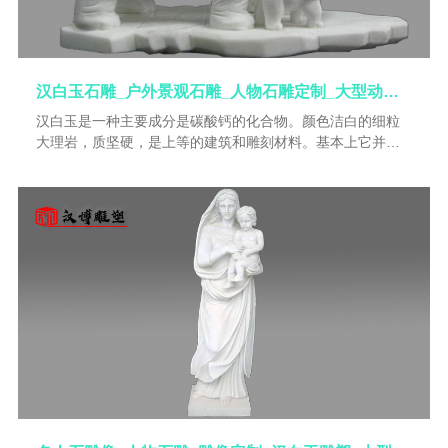
代末期的原始先民凿刻的。这种线刻石雕形式，�
汉白玉石雕_户外景观石雕_人物石雕定制_大型动物雕塑_石雕像
汉白玉是一种主要成分是碳酸钙的化合物。颜色洁白的细粒
大理岩，质坚硬，是上等的建筑和雕刻材料。基本上它并不
溶于水。它可存在于以下形态：霰石、方解石、白垩、石灰
岩、大理石、石灰华。可于岩石内找到。动物背壳和蜗牛壳
的主要成份。同时，它还是重要的建筑材料。比较有代表性
的两种说法是，其一，汉白玉是一种名贵的建筑材料，它洁
白无瑕，质地坚实而又细腻，非常容易雕刻，古往今来的名
贵建筑多采用它作原料。