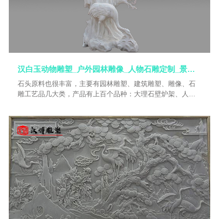
汉白玉动物雕塑_户外园林雕像_人物石雕定制_景观大型雕塑_汉白玉雕像
石头原料也很丰富，主要有园林雕塑、建筑雕塑、雕像、石
雕工艺品几大类，产品有上百个品种：大理石壁炉架、人物
雕塑、浮雕、抽象雕塑、喷泉、花盆、罗马柱、栏杆、凉
亭、胸像、门套、石凳、浴盆、动物雕刻、墓碑、仿古雕塑
等。石刻源远流长，它讲究造型逼真，手法圆润细腻，纹式
流畅洒脱。雕刻产品主要以人物、动物、壁炉、花盆、栏
板、喷泉、浮雕、龙亭龙柱、琼楼玉阁、飞禽走兽、各种精
品雕刻等等。既富古老艺术的魅力，又有典雅明快的现代艺
术风格，在海内外享有“巧夺天工”“石破天惊”之盛誉。雕刻是
集创意，设计，制作各种艺术品。