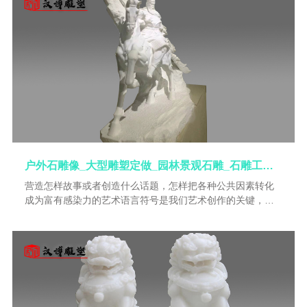
节日带来无穷的乐趣。当然，景观学的发展也促使了雕塑必
须与环境相融合，这种“文化景观”的发展使景观雕塑应运而
生。在环境中起到点缀和领导主旨的作用，针对不同的空间
塑造，要选择建造不同尺度大小、不同比例与不同造型的雕
塑。
户外石雕像_大型雕塑定做_园林景观石雕_石雕工艺品雕像_石雕制作加工
营造怎样故事或者创造什么话题，怎样把各种公共因素转化
成为富有感染力的艺术语言符号是我们艺术创作的关键，其
题材、形式、体量都是为了表现某一主题或精神含义设计
的。由于景观雕塑卓越的表现力及强烈的视觉冲击，很容易
成为区域环境的标志和象征的载体，作为区域的标志性建筑
存在。