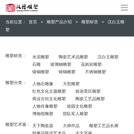
当前位置：
首页
>
雕塑产品介绍
>
雕塑材质
>
汉白玉雕
塑
雕塑材质：
水泥雕塑
陶瓷艺术品雕塑
汉白玉雕塑
石雕
玻璃钢雕塑
花岗岩雕塑
锻铜雕塑
铸铜雕塑
不锈钢雕塑
雕塑分类：
人物石雕像
大型雕塑
红色文化主题雕塑
旅游景区雕塑
商业古街文化雕塑
陶瓷工艺品雕塑
人物肖像雕塑
校园文化雕塑
博物馆雕塑
部队军人雕塑
雕塑艺术展：
天下陶瓷器
大师作品
雕塑工艺品长廊
轻奢品陈设艺术品
古文字画