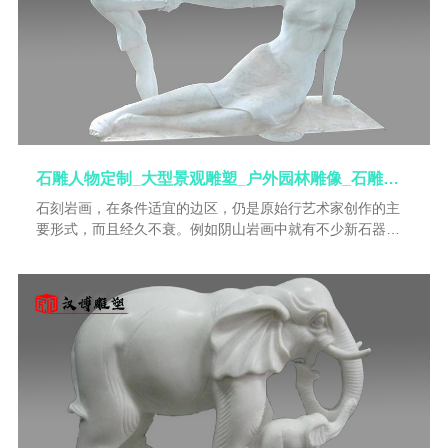
术风格，在海内外享有“巧夺天工”“石破天惊”之盛誉。雕刻是
集创意，设计，制作各种艺术品。
石雕人物定制_大型景观雕塑_户外园林雕像_石雕制作厂家_人物雕像加工
石刻岩画，在条件适宜的边区，仍是原始行艺术家创作的主
要形式，而且经久不衰。例如阴山岩画中就有不少新石器时
代作品。阴山岩画的表现风格，其影响是十分深远巨大的。
事实上，我国北方和西北的古代游牧民创作的岩画，多属凿
刻石璧而成，其源头则应溯至阴山岩画。另外，狩猎与动物
的描写始终都是永恒的主题。商周金文中的图画字，战国铜
器的写实纹样，秦画像砖的人物狩猎图，都是这样技法的延
伸，只不过后者日趋精确化、形式化和韵律化而已。由此可
见，黑影技法的抽象概括和夸张的特点，最能体现中国古典
艺术不重形似，追求气韵生动传神的审美理想。此外，中国
古石雕技法的另一源头——线雕，也是出现于新石器时代。
发现于江苏连云港将军崖的石刻雕像，据认为就是新石器时