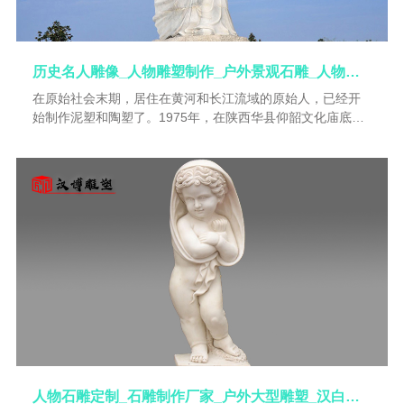
历史名人雕像_人物雕塑制作_户外景观石雕_人物石雕定制_名人主题石雕
在原始社会末期，居住在黄河和长江流域的原始人，已经开
始制作泥塑和陶塑了。1975年，在陕西华县仰韶文化庙底沟
类型的墓葬中发掘出一件陶制鹰鼎。它那精美的造型引起人
们的赞叹。陶鹰鼎通高只有36厘米，但看上去显得威武而雄
壮。鹰的前胸为鼎腹，饱满粗壮，器口开在鹰的背部。鹰的
双目圆睁，周身光洁未加纹饰，喙部呈有力的勾状。鹰鼎整
体结构简洁，体积感很强，鹰的双足和尾部为鼎足稳定地撑
柱于地，后收的双翅围过鼎的中后部，形成一种前扑的动
势，配上鹰头部的大眼、利喙，使这只鹰显得威风凛凛，桀
骜雄猛的气势。这样一件体量并不算大的陶塑，竟产生出非
凡的气魄和雄强的力量感。黄河中上游地区先民给后人留下
不少陶塑杰作。枭形壶是将壶的顶部作成猫头鹰的头面，其
中可能含有某种图腾崇拜的意义。有些器物的盖纽或�
人物石雕定制_石雕制作厂家_户外大型雕塑_汉白玉石雕像_景观石雕定制