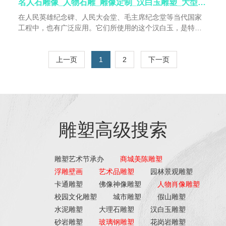
名人石雕像_人物石雕_雕像定制_汉白玉雕塑_大型石雕
在人民英雄纪念碑、人民大会堂、毛主席纪念堂等当代国家
工程中，也有广泛应用。它们所使用的这个汉白玉，是特指
北京房山大石窝镇高庄村西的石矿中出产的一种石头。1998
年，国家建材局石材质量监测中心、中国石材协会评出83种
新特石材，房山高庄汉白玉被评为1101号，人称“中国1号”。
上一页
1
2
下一页
国内白色大理石有很多品种，如房山汉白玉、河南白、川白
玉，但只有房山大石窝的汉白玉才是真正的汉白玉。
雕塑高级搜索
雕塑艺术节承办
商城美陈雕塑
浮雕壁画
艺术品雕塑
园林景观雕塑
卡通雕塑
佛像神像雕塑
人物肖像雕塑
校园文化雕塑
城市雕塑
假山雕塑
水泥雕塑
大理石雕塑
汉白玉雕塑
砂岩雕塑
玻璃钢雕塑
花岗岩雕塑