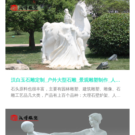
很大差异，同一个矿脉，不同矿区开采出来的石料都存在很
大差别。同一个矿区开采的石料，分为好的层次、不好的层
次，每一个层次石质也都不一样，都存在硬度、花色、纹理
裂痕、铁块、铁线等等不同，可以说是千差万别。
汉白玉石雕定制_户外大型石雕_景观雕塑制作_人物石雕像_名人雕像制作
石头原料也很丰富，主要有园林雕塑、建筑雕塑、雕像、石
雕工艺品几大类，产品有上百个品种：大理石壁炉架、人物
雕塑、浮雕、抽象雕塑、喷泉、花盆、罗马柱、栏杆、凉
亭、胸像、门套、石凳、浴盆、动物雕刻、墓碑、仿古雕塑
等。石刻源远流长，它讲究造型逼真，手法圆润细腻，纹式
流畅洒脱。雕刻产品主要以人物、动物、壁炉、花盆、栏
板、喷泉、浮雕、龙亭龙柱、琼楼玉阁、飞禽走兽、各种精
品雕刻等等。既富古老艺术的魅力，又有典雅明快的现代艺