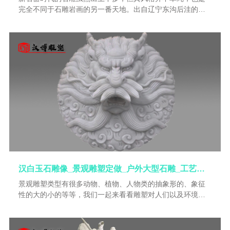
完全不同于石雕岩画的另一番天地。出自辽宁东沟后洼的几
件滑石雕刻，皆为圆雕小人头像，刀法显得粗犷奇拙，形象
古朴、生动，表明它们是象征性的作品。人首石雕尽管表现
手法稚缺陷抽象，但并不意味着当时雕刻技法低下。如大溪
文化的浮雕人面就采用了刻磨的技艺，而且其形象还具有一
种无形的宗教力量。显然，当时的雕刻家是把他们主要的精
力放在创作玉石雕刻品这上了。因为我们在红山文化和良渚
文化中，已看到了许多精湛绝伦的玉雕作品以及小石雕工艺
品。
汉白玉石雕像_景观雕塑定做_户外大型石雕_工艺品雕像_人物塑像加工
景观雕塑类型有很多动物、植物、人物类的抽象形的、象征
性的大的小的等等，我们一起来看看雕塑对人们以及环境的
作用。有些雕塑还可以对着它的眼睛和手臂进行对话或倾
听，与之互动，这强烈的激发了游客们对这个巨型软体动物
的兴趣，也正符合了主办方的要求，这个装置也必将给这一