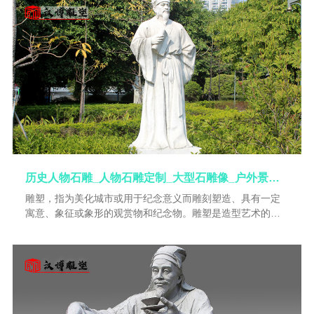
手法稚缺陷抽象，但并不意味着当时雕刻技法低下。如大溪
文化的浮雕人面就采用了刻磨的技艺，而且其形象还具有一
种无形的宗教力量。显然，当时的雕刻家是把他们主要的精
力放在创作玉石雕刻品这上了。因为我们在红山文化和良渚
文化中，已看到了许多精湛绝伦的玉雕作品以及小石雕工艺
品。
历史人物石雕_人物石雕定制_大型石雕像_户外景观雕塑_名人石雕像
雕塑，指为美化城市或用于纪念意义而雕刻塑造、具有一定
寓意、象征或象形的观赏物和纪念物。雕塑是造型艺术的一
种。又称雕刻，是雕、刻、塑三种创制方法的总称。指用各
种可塑材料（如石膏、树脂、粘土等）或可雕、可刻的硬质
材料（如木材、石头、金属、玉块、玛瑙、铝、玻璃钢、砂
岩、铜等），创造出具有一定空间的可视、可触的艺术形
象，借以反映社会生活、表达艺术家的审美感受、审美情
感、审美理想的艺术。通过雕、刻减少可雕性物质材料，塑