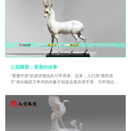
的心血，从人物的发丝到服饰的褶皱，无不展现出极致的写
实与艺术美感。这些石雕或置于公园，成为人们休闲时欣赏
的景观；或安放在广场，为城市增添一份浓厚的文化氛围。
它们见证着时光的流转，承载着西方文化的历史与传承，让
人们在欣赏艺术之美的同时，也能感受到西方文明的独特魅
力。
公园雕塑，逐鹿的故事
“逐鹿中原”的成语便由此引申而来。后来，人们用“鹿死谁
手”来比喻双方争夺的对象不知道会落在谁手里，引申指比赛
双方还不知道谁胜谁负。——《晋书·石勒载记下》 【求
解驿站】常比喻帝位、政权。指群雄并起，争夺天下。逐，
追赶；鹿，指所要围捕的对象；中原，本来指我国黄河中下
游一带，是中华民族的发祥地。现泛指整个中国。