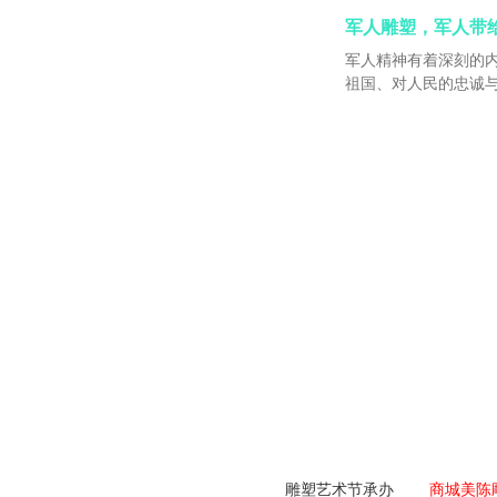
军人雕塑，军人带
军人精神有着深刻的
祖国、对人民的忠诚与
成任务”的一声承诺，
从；是时刻处于待命
团打天下的团队精神
进的动力，是这支军
源泉。任何一个组织
论何时它都会成为一
境界卓越高的组织，
的精神，就能够超越
取职场生涯的最终胜
雕塑艺术节承办
商城美陈