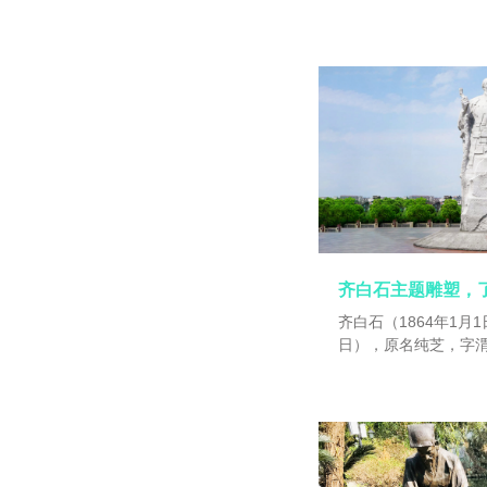
璜，字濒生，号白石
叟、借山吟馆主者、
印富翁，祖籍安徽宿
府湘潭（今湖南湘潭
师。早年曾为木工，
岁后定居北京。曾任
授、中国美术家协会主
化部授予人民艺术家
化名人。1956年被
和平奖金。1957年
长，同年于北京医院
鸟、虫鱼、山水、人
彩浓艳明快，造型简
齐白石主题雕塑，
实。所作鱼虾虫蟹，
齐白石（1864年1月1
隶，取法于秦汉碑版，
日），原名纯芝，字
刻自成一家，善写诗
璜，字濒生，号白石
里出�
叟、借山吟馆主者、
印富翁，祖籍安徽宿
府湘潭（今湖南湘潭
师。