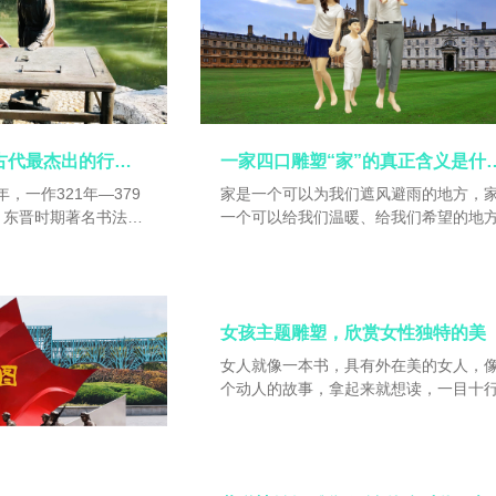
像加彩，塑绘结合，互相补充，使得作
有和绘画一样的美感和欣赏价值；注重
传神，以凝练的人物雕塑语言，表现高
意象美。
王羲之雕塑，中国古代最杰出的行书书法家
一家四口雕塑“家”
年，一作321年—379
家是一个可以为我们遮风避雨的地方，
，东晋时期著名书法
一个可以给我们温暖、给我们希望的地
琅琊（今属山东临沂）
家是一个可以让我们停靠的港湾，家也
今浙江绍兴），晚年隐
们精神上的寄托。家的含意太多了，是
历任秘书郞、宁远将
湾，是温暖的地方，是休息的地方，是
会稽内史，领右将军。
的地方，是彼此倾诉的地方，是宣布得
女孩主题雕塑，欣赏女性独特的美
楷、行各体，精研体
地方，也是白头到老的地方。
众长，备精诸体，冶于
女人就像一本书，具有外在美的女人，
风，自成一家，影响深
个动人的故事，拿起来就想读，一目十
笔势委婉含蓄，遒美健
故事完了，书也完了。
亭序》被誉为“天下
上，他与其子王献之