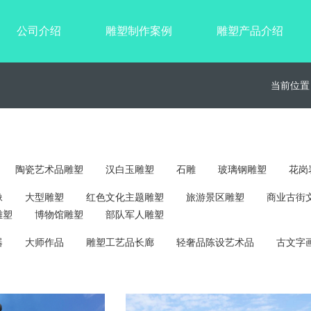
公司介绍
雕塑制作案例
雕塑产品介绍
当前位置
陶瓷艺术品雕塑
汉白玉雕塑
石雕
玻璃钢雕塑
花岗
像
大型雕塑
红色文化主题雕塑
旅游景区雕塑
商业古街
雕塑
博物馆雕塑
部队军人雕塑
器
大师作品
雕塑工艺品长廊
轻奢品陈设艺术品
古文字