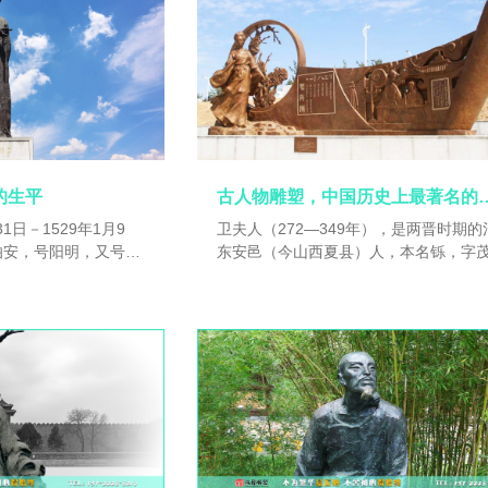
的生平
古人物雕塑，中国历史
1日－1529年1月9
卫夫人（272—349年），是两晋时期的
伯安，号阳明，又号乐
东安邑（今山西夏县）人，本名铄，字
漪，中国历史上最著名的女书法家，王
军事家、教育家，南京
的书法老师。卫夫人出身于高门大族、
弘治十二年（1499
世家，出过多位高官、名人和书法家；
刑部主事，历任贵州龙
李矩家族虽不如卫家，但也长于书法。
右佥都御史、南赣巡
家学渊源，卫夫人还师承汉魏名臣、信
兵部尚书、左都御史等
教的大书法家钟繇，所以很早就成为了
两广盗乱及朱宸濠之
大家。钟繇的师承则可追溯至东汉大文
为明代凭借军功封爵的
邕及其女蔡文姬等。钟繇是书法艺术史
年十一月（1529年1
变革者，他兼擅诸体，创立了别具一格
繇体楷书，被后世誉为“楷书宗师”和“正