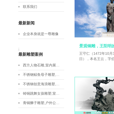
联系我们
最新新闻
企业本身就是一尊雕像
景观铜雕，王阳明
;
王守仁（1472年10月3
最新雕塑案例
日），本名王云，字
山居士 [33] ，浙江余姚人，汉族。明朝杰出
西方人物石雕,室内展馆雕塑,石雕人物制作源头厂家
的思想家、文学家、
不锈钢鲸鱼母子雕塑,金属地标雕塑定制,城市建设雕塑制作厂家
吏部尚书王华的儿子。
年），中进士，起家
不锈钢创意海浪雕塑,房地产不锈钢雕塑定制,城市建设雕塑制作厂家
场驿丞、庐陵知县、
抚、两广总督、南京
铸铜跳舞女孩雕塑,室内展馆青铜雕塑,青铜雕塑艺术品源头厂家
职，接连平定南赣、
乱，获封新建伯，成
青铜狮子雕塑,户外公园狮子雕塑,户外铸铜雕塑定制厂家
三位文臣之一。嘉靖七
月9日）， [30] 逝世，时年五十七。明穆宗