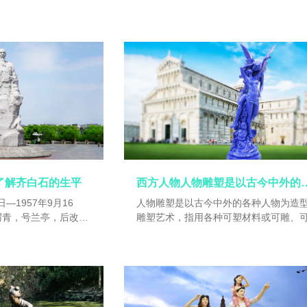
、白石山翁、老萍、饿
常常骑着他巡游天下。八骏的名称：一
曹雪芹，�
寄萍堂上老人、三百石
绝地，足不践土，脚不落地，可以腾空
州砀山，生于湖南长沙
飞；一个叫翻羽，可以跑得比飞鸟还快
），近现代中国绘画大
个叫奔菁，夜行万里；一个叫超影，可
后以卖画为生，五十七
着太阳飞奔；一个叫逾辉，马毛的色彩
中央美术学院名誉教
无比，光芒四射。一个叫超光，一个马
席等职。1953年被文
个影子；一个叫腾雾，驾着云雾而飞奔
称号，也曾入选世界文
个叫挟翼，身上长有翅膀，象大鹏一样
世界和平理事会授予国际
翱翔九万里。
任北京中国画院名誉院
逝世。齐白石擅画花
物，笔墨雄浑滋润，色
练生动，意境淳厚朴
了解齐白石的生平
西方人物人物雕塑是以古今中外
天趣横生。其书工篆
日—1957年9月16
人物雕塑是以古今中外的各种人物为造
行书饶古拙之趣。 篆
渭青，号兰亭，后改名
雕塑艺术，指用各种可塑材料或可雕、
文。代表作有《蛙声十
、白石山翁、老萍、饿
的硬质材料创造出具有一定空间的可视
寄萍堂上老人、三百石
触的艺术人物形象。借以反映社会生活
州砀山，生于湖南长沙
达艺术家的审美感受、审美情感、审美
），近现代中国绘画大
的艺术。由于中国人物雕塑起源于工艺
术，因此大部分人物雕塑作品具有很强
饰性和实用性；注重人物面部刻画，并