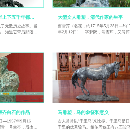
号“文成”。万历十二
祖”，人们曾把他与王羲之并称为“钟王”
于孔庙。
铸铜人物雕塑，中华上下五千年都有那些历史故事？
大型文人雕塑，清代作家的生平
生了无数历史故事。当
曹雪芹（名霑，约1715年5月28日—约17
候，知道它背后那段风
年2月12日），字梦阮，号雪芹，又号芹
史吗？何为"永结秦
溪、芹圃，祖籍辽宁辽阳（一说河北丰
鼎中原”？炎黄子孙大
辽宁铁岭），生于南京，江宁织造曹寅
黄帝联合炎帝战胜九黎
孙，曹顒之子（一说曹頫之子），中国
为“黎民”，之后黄帝
名著《红楼梦》的作者。[1]早年在南京
原地区的部落联盟首
织造府过着富足纨绔的生活。雍正六年
华夏族的祖先，因为黄
（1728年），曹家因亏空获罪被抄家，
族又整合在一起，所以
人迁回北京，后移居北京西郊，靠卖字
子孙。
朋友救济为生。曹雪芹素性放达，爱好
泛，以坚韧不拔的毅力，创作出极具思
性、艺术性的伟大作品——《红楼梦》
隆二十八年（1763年）2月12日去世。
五十四年（1715年）正月，时任江宁织
曹顒在北京述职期间病逝。康熙大帝恩
解齐白石的作品
马雕塑，马的象征和意义
以曹顒堂弟曹頫过继给曹寅，接任江宁
日—1957年9月16
古人常常以“千里马”来比拟。千里马是
造。是年三月初七，曹頫奏折：“奴才之
渭青，号兰亭，后改名
千里的优秀骏马。相传周穆王有八匹骏
马氏，因现怀妊孕已及七月。”此遗腹子