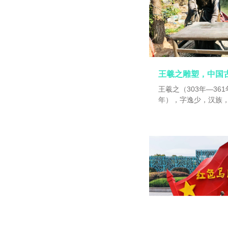
王羲之（303年—361
年），字逸少，汉族
家，有“书圣”之称。
人，后迁会稽山阴（
居剡县金庭。王羲之
军、江州刺史，后为
其书法兼善隶、草、
势，心摹手追，广采
一炉，摆脱了汉魏笔
远。风格平和自然，
秀。王羲之代表作《兰
第一行书”。在书法史
合称为“二王”。