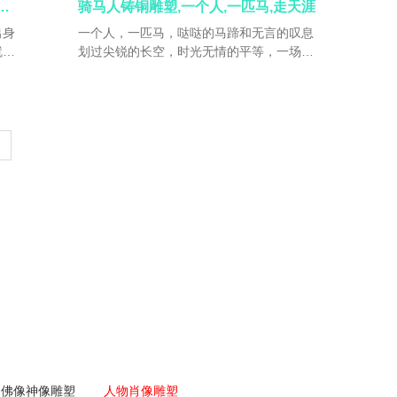
委员会副主任中国文联全委会委员，全国宣
雕像,无论什么时代，都是正能量
骑马人铸铜雕塑,一个人,一匹马,走天涯
传文化系统“四个一批人才暨文化名家”，享
出身
一个人，一匹马，哒哒的马蹄和无言的叹息
受国务院政府特殊津贴专家，全国艺术专业
就离
划过尖锐的长空，时光无情的平等，一场生
学位研究生教育指导委员会美术设计分委员
落。
命，一体完肤，一次忖度，一次放逐，一切
会委员
努力
在与时间的厮磨中，我愈发疯，它愈温柔，
包棉
温柔的可恨至极，时代的渺小被放大的裸露
都
无遗，如微风激起的激艳清波，至深处才方
更
显平静。
佛像神像雕塑
人物肖像雕塑