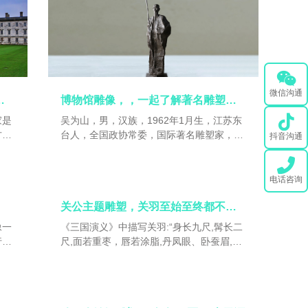
品具
推进或延缓历史的一定进程，但不能改变历
以形
史发展的基本方向。历史人物能否起到推动
度的
历史的进步作用，取决于他们的思想、行为
是否符合社会发展规律和人民群众的根本利
益和愿望。
微信沟通
的真正含义是什么？
博物馆雕像，，一起了解著名雕塑家吴为山的生平
家是
吴为山，男，汉族，1962年1月生，江苏东
方，
台人，全国政协常委，国际著名雕塑家，法
抖音沟通
是我
兰西艺术院通讯院士 ，中国美术馆馆长，
港
全国政协教科文卫委员会委员，第十一、十
团聚
二届全国政协委员 ，第十三届全国政协常务
电话咨询
意的
委员，十三届全国政协文化文史和学习委员
关公主题雕塑，关羽至始至终都不失英雄的本色。
会委员。 第十一 、十二届民盟中央常委，
文化委员会主任。中国美术家协会副主席 ，
像一
《三国演义》中描写关羽:“身长九尺,髯长二
中国城市雕塑家协会主席，住建部全国城市
行，
尺,面若重枣，唇若涂脂,丹凤眼、卧蚕眉,相
雕塑建设指导委员会副主任兼艺术委员会主
貌堂堂,威风凛凛。
任，中国艺术研究院中国雕塑院院长，南京
大学教授、博士生导师。 教育部全国艺术教
育委员会副主任，教育部全国高等教育指导