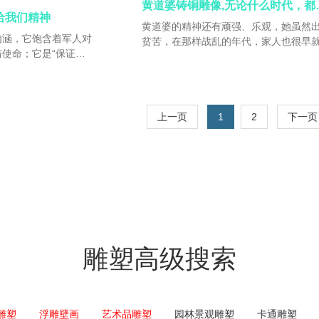
黄道婆铸铜
给我们精神
黄道婆的精神还有顽强、乐观，她虽然
内涵，它饱含着军人对
贫苦，在那样战乱的年代，家人也很早
使命；它是“保证完
开她，留下她一个人面对世上的起起落
是对纪律的无条件服
但是黄道婆一点都不怨天尤人，而是很
状态的危机意识，是抱
的让自己活下去，跟着大人们，下田、
。这种精神是解放军前
花、弹棉花、织布，不管什么重活累活
队能够所向披靡的力量
干。在残忍的现实面前，她学会了自力
上一页
1
2
下一页
具备了这样的精神，无
生。
个不仅成就突出、而且
任何一个人具备了这样
工作中的一切困难，赢
利。
雕塑高级搜索
雕塑
浮雕壁画
艺术品雕塑
园林景观雕塑
卡通雕塑