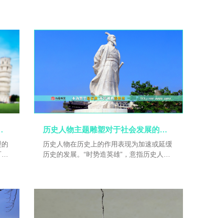
个叫
运城市常平乡常平村）。三国时期最著名的
而
人物之一，军事家、著名将领。被后来的统
；一
治者崇为“武圣”。
以追
灿烂
身十
；一
展翅
的各种人物为造型的雕塑艺术
历史人物主题雕塑对于社会发展的意义
型的
历史人物在历史上的作用表现为加速或延缓
可刻
历史的发展。“时势造英雄”，意指历史人物
、可
是时代的产物。一定历史人物特别是杰出人
、表
物的出现，同他所处的时代和社会关系有着
理想
必然的联系，即他必定存在于或体现了一定
美
的社会关系，必定代表一定的群体或阶级的
的装
利益。相对于历史发展的必然趋势而言，历
对塑
史人物的作用只能是个别人的作用，只能够