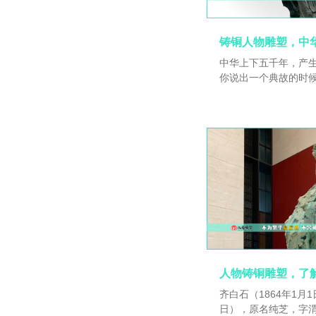
继位，追赠新建侯，谥
年（1584年），从祀
中华上下五千年，产
你说出一个典故的时
起云涌、波澜壮阔的历
晋之好"?为什么说“问
约四千多年前，轩辕
族蚩尤，蚩尤俘虏被称
打败炎帝族，成为中
领。后人将黄帝誉为
帝和炎帝是近亲，二
中华民族又称为炎黄
人物铸铜雕塑，了
齐白石（1864年1月1
日），原名纯芝，字