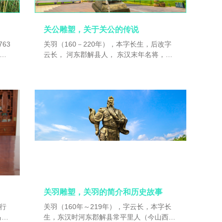
。
隆二十八年（1763年）2月12日去世。康熙
五十四年（1715年）正月，时任江宁织造的
曹顒在北京述职期间病逝。康熙大帝恩旨，
关公雕塑，关于关公的传说
以曹顒堂弟曹頫过继给曹寅，接任江宁织
63
关羽（160－220年），本字长生，后改字
造。是年三月初七，曹頫奏折：“奴才之嫂
云长， 河东郡解县人， 东汉末年名将，早
马氏，因现怀妊孕已及七月。”此遗腹子即
润或
期跟随刘备辗转各地，曾被曹操生擒，于白
曹雪芹，�
之
马坡斩杀袁绍大将颜良，与张飞一同被称为
古典
万人敌。赤壁之战后，刘备助东吴周瑜攻打
江宁
南郡曹仁，别遣关羽绝北道，阻挡曹操援
军，曹仁退走后，关羽被刘备任命为襄阳太
随家
守。刘备入 益州，关羽留守荆州。建安二十
画和
四年，关羽围襄樊，曹操派 于禁前来增援，
广
关羽擒获于禁，斩杀庞德，威震华夏，曹操
想
曾想迁都以避其锐。后曹操派徐晃前来增
。乾
援，东吴 吕蒙又偷袭荆州，关羽腹背受敌，
康熙
兵败被杀。
造的
旨，
关羽雕塑，关羽的简介和历史故事
织
日行
关羽（160年～219年），字云长，本字长
嫂
马，
生，东汉时河东郡解县常平里人（今山西省
即