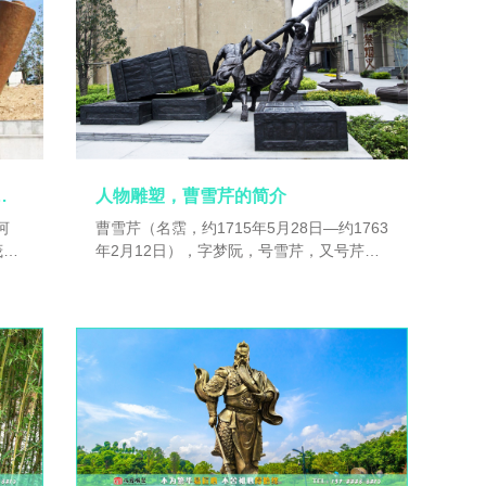
上最著名的女书法家
人物雕塑，曹雪芹的简介
河
曹雪芹（名霑，约1715年5月28日—约1763
茂
年2月12日），字梦阮，号雪芹，又号芹
羲之
溪、芹圃，祖籍辽宁辽阳（一说河北丰润或
书法
辽宁铁岭），生于南京，江宁织造曹寅之
丈夫
孙，曹顒之子（一说曹頫之子），中国古典
除了
名著《红楼梦》的作者。[1]早年在南京江宁
奉道
织造府过着富足纨绔的生活。雍正六年
书法
（1728年），曹家因亏空获罪被抄家，随家
人蔡
人迁回北京，后移居北京西郊，靠卖字画和
上的
朋友救济为生。曹雪芹素性放达，爱好广
的钟
泛，以坚韧不拔的毅力，创作出极具思想
书鼻
性、艺术性的伟大作品——《红楼梦》。乾