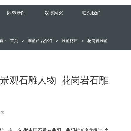
雕塑新闻
汉博风采
联系我们
置：
首页
>
雕塑产品介绍
>
雕塑材质
>
花岗岩雕塑
_景观石雕人物_花岗岩石雕
雕塑
雕。有一句话‘中国石雕在曲阳，曲阳被誉名为‘雕刻之