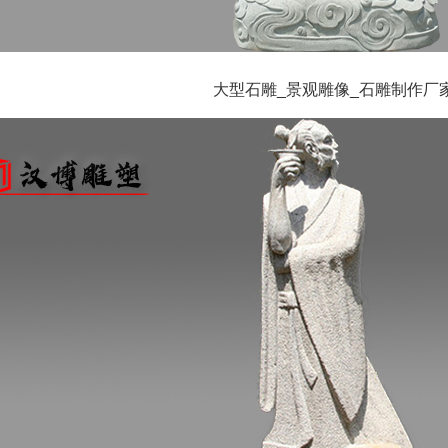
大型石雕_景观雕像_石雕制作厂