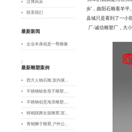
汉博风采
乡’，曲阳石雕看羊
联系我们
县城只是看到了一小
厂-诚信雕塑厂，大
最新新闻
企业本身就是一尊雕像
;
最新雕塑案例
西方人物石雕,室内展馆雕塑,石雕人物制作源头厂家
不锈钢鲸鱼母子雕塑,金属地标雕塑定制,城市建设雕塑制作厂家
不锈钢创意海浪雕塑,房地产不锈钢雕塑定制,城市建设雕塑制作厂家
铸铜跳舞女孩雕塑,室内展馆青铜雕塑,青铜雕塑艺术品源头厂家
青铜狮子雕塑,户外公园狮子雕塑,户外铸铜雕塑定制厂家