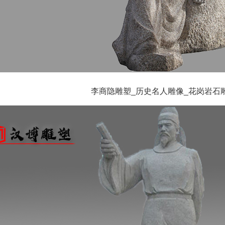
李商隐雕塑_历史名人雕像_花岗岩石